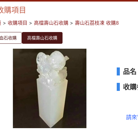
收購項目
頁
>
收購項目
>
高檔壽山石收購
>
壽山石荔枝凍 收購8
血石收購
高檔壽山石收購
品名
收購
請來