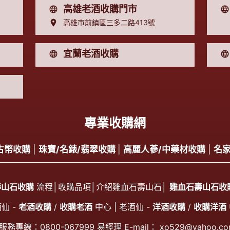
高雄老酒收購門市
高雄市前鎮區三多二路413號
宜蘭老酒收購
專業收購網
古幣收購
|
珠寶/名錶/翡翠收購
|
高麗人蔘/中藥材收購
|
名
壽山石收購
流程│
收購品項
│
介紹雞血石壽山石
│
雞血石壽山石收
仙 -
老酒收購
/
收購老酒
中心 | 老酒仙 -
洋酒收購
/
收購洋酒
服務專線：
0800-067999
易經理 E-mail：
xo529@yahoo.co