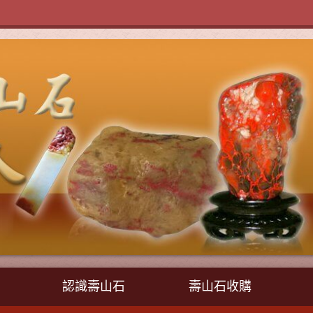
認識壽山石
壽山石收購