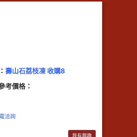
：
壽山石荔枝凍 收購8
參考價格：
電洽詢
我有興趣