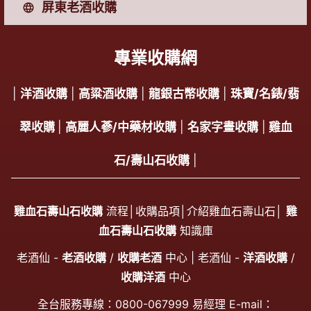
屏東老酒收購
專業收購網
|
洋酒收購
|
高粱酒收購
|
龍銀古幣收購
|
珠寶/名錶/翡
翠收購
|
高麗人蔘/中藥材收購
|
名家字畫收購
|
雞血
石/壽山石收購
|
雞血石壽山石收購
流程│
收購品項
│
介紹雞血石壽山石
│
雞
血石壽山石收購
知識庫
老酒仙 -
老酒收購
/
收購老酒
中心 | 老酒仙 -
洋酒收購
/
收購洋酒
中心
全台服務專線：
0800-067999
易經理 E-mail：