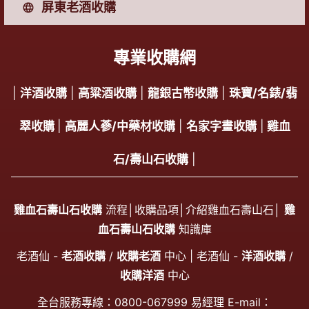
屏東老酒收購
專業收購網
|
洋酒收購
|
高粱酒收購
|
龍銀古幣收購
|
珠寶/名錶/翡
翠收購
|
高麗人蔘/中藥材收購
|
名家字畫收購
|
雞血
石/壽山石收購
|
雞血石壽山石收購
流程│
收購品項
│
介紹雞血石壽山石
│
雞
血石壽山石收購
知識庫
老酒仙 -
老酒收購
/
收購老酒
中心 | 老酒仙 -
洋酒收購
/
收購洋酒
中心
全台服務專線：
0800-067999
易經理 E-mail：