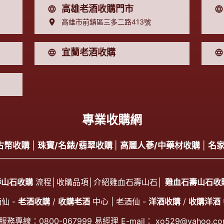
高雄老酒收購門市
高雄市前鎮區三多二路413號
宜蘭老酒收購
專業收購網
古幣收購
|
珠寶/名錶/翡翠收購
|
高麗人蔘/中藥材收購
|
名
壽山石收購
流程│
收購品項
│
介紹雞血石壽山石
│
雞血石壽山石收
仙 -
老酒收購
/
收購老酒
中心 | 老酒仙 -
洋酒收購
/
收購洋酒
服務專線：
0800-067999
易經理 E-mail：
xo529@yahoo.co