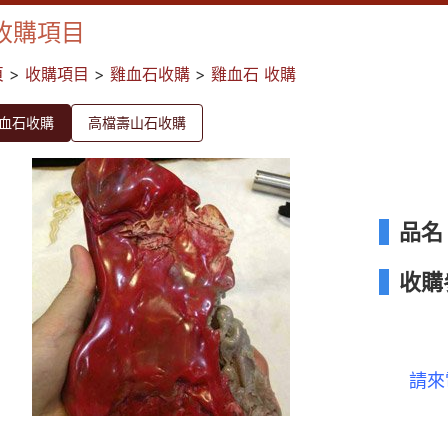
收購項目
頁
>
收購項目
>
雞血石收購
>
雞血石 收購
血石收購
高檔壽山石收購
品名
收購
請來