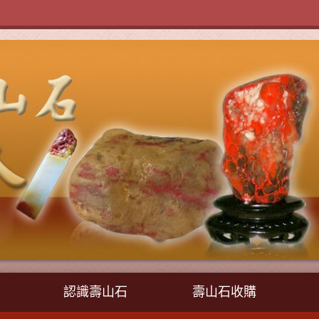
認識壽山石
壽山石收購