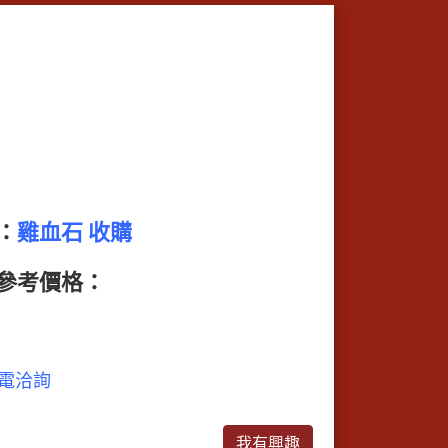
：
雞血石 收購
參考價格：
電洽詢
我有興趣