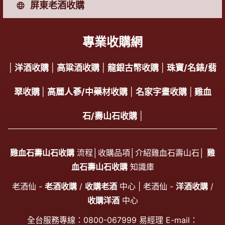
屏東老酒收購
專業收購網
|
洋酒收購
|
高粱酒收購
|
龍銀古幣收購
|
珠寶/名錶/翡
翠收購
|
高麗人蔘/中藥材收購
|
名家字畫收購
|
雞血
石/壽山石收購
|
雞血石壽山石收購
流程│
收購品項
│
介紹雞血石壽山石
│
雞
血石壽山石收購
知識庫
老酒仙 -
老酒收購
/
收購老酒
中心 | 老酒仙 -
洋酒收購
/
收購洋酒
中心
全台服務專線：
0800-067999
易經理 E-mail：