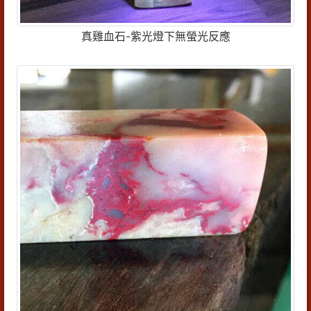
真雞血石-紫光燈下無螢光反應