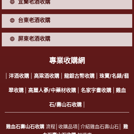
宜蘭老酒收購
台東老酒收購
屏東老酒收購
專業收購網
|
洋酒收購
|
高粱酒收購
|
龍銀古幣收購
|
珠寶/名錶/翡
翠收購
|
高麗人蔘/中藥材收購
|
名家字畫收購
|
雞血
石/壽山石收購
|
雞血石壽山石收購
流程│
收購品項
│
介紹雞血石壽山石
│
雞